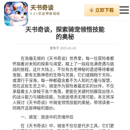
天书奇谈
0.05折送神兽绒绒
天书奇谈，探索骑宠领悟技能
的奥秘
发布于
2025-01-02
在浩瀚无垠的《天书奇谈》世界里，每一位冒险者都
怀揣着对未知的探索与渴望，踏上了一段段充满奇遇与挑
战的旅程，这片大陆上，不仅有古老神秘的遗迹等待着被
发掘，更有无数神奇的生物与灵兽，它们或翱翔于天际，
或潜行于深海，每一种都蕴含着不为人知的力量与智慧，
而在这些生灵之中，骑宠作为冒险者最忠实的伙伴，不仅
承载着主人穿梭于各个角落，更能在关键时刻展现出惊人
的战斗能力与辅助技能，为旅途增添无限可能，本文将深
入探讨《天书奇谈》中骑宠领悟技能的奥秘，带领读者一
同揭开这层神秘的面纱。
一、骑宠：旅途中的灵魂伴侣
在《天书奇谈》中，骑宠不仅仅是代步工具，它们更