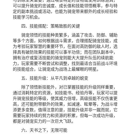
与训练至关重要，通过喂食特定的食物或使用训练道具，
可以提升骑宠的忠诚度、成长值和技能领悟概率，参与特
定的副本挑战或活动，也能为骑宠带来额外的成长经验和
技能学习机会。
四、技能搭配：策略致胜的关键
骑宠领悟的技能种类繁多，涵盖了攻击、防御、辅助
等多个方面，如何根据战斗需求，合理搭配骑宠技能，成
为考验玩家智慧的重要环节，在面对高防御的敌人时，选
择具有破防效果的技能可以事半功倍；而在团队副本中，
拥有治疗或复活技能的骑宠则能大大提升队伍的续航能
力，玩家需要不断尝试和调整，找到最适合当前战斗环境
的技能组合，让骑宠成为战场上最耀眼的明星。
五、技能升级：从平凡到卓越的蜕变
除了领悟新技能外，对已掌握技能的升级同样重要，
通过消耗特定的资源，如技能书、经验丹等，玩家可以提
升骑宠技能的等级，使其威力倍增，高级技能不仅伤害更
高，还可能附带额外的效果，如减速、眩晕等，为战斗增
添更多变数，值得注意的是，技能升级并非一蹴而就，它
需要玩家持续的努力和资源的积累，但每一次成功升级，
都是对骑宠实力的一次巨大飞跃。
六、天书之下，无限可能