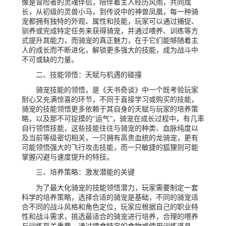
像是冒险者的灵魂伴侣，陪伴着主人经历风雨，共同成
长，从初级的灵兽小马，到传说中的神兽凤凰，每一种骑
宠都拥有独特的外观、属性和技能，玩家可以通过捕捉、
驯养或完成特定任务来获得骑宠，并通过喂养、训练等方
式提升其能力，而骑宠的真正魅力，在于它们能够随着主
人的成长而不断进化，解锁更多强大的技能，成为战斗中
不可或缺的力量。
二、技能领悟：天赋与机遇的碰撞
骑宠技能的领悟，是《天书奇谈》中一个既考验玩家
耐心又充满惊喜的环节，不同于直接学习或购买的技能，
骑宠的技能领悟更多依赖于其自身的天赋与玩家的培养策
略，以及那不可捉摸的“运气”，骑宠在成长过程中，有几率
自行领悟技能，这些技能往往与骑宠的种类、血脉纯度以
及当前等级密切相关，一只拥有高贵血统的龙骑宠，更有
可能领悟强大的飞行攻击技能，而一只敏捷的狐狸则可能
掌握闪避与速度提升的特技。
三、培养策略：激发潜能的关键
为了最大化骑宠的技能领悟潜力，玩家需要制定一套
科学的培养策略，选择合适的骑宠是基础，不同的骑宠适
合不同的战斗风格和角色定位，玩家应根据自己的职业特
性和战斗需求，挑选最适合的骑宠进行培养，合理的喂养